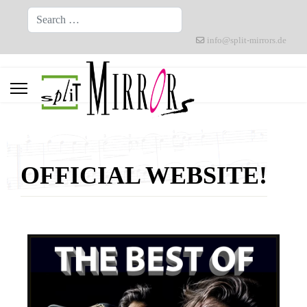
Search
info@split-mirrors.de
OFFICIAL WEBSITE
!