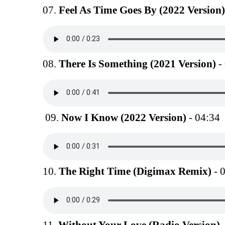
07.
Feel As Time Goes By (2022 Version)
08.
There Is Something (2021 Version)
-
09.
Now I Know (2022 Version)
- 04:34
10.
The Right Time (Digimax Remix)
- 
11.
Without Your Love (Radio Version)
-