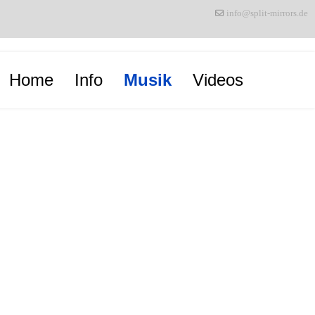
info@split-mirrors.de
Home
Info
Musik
Videos