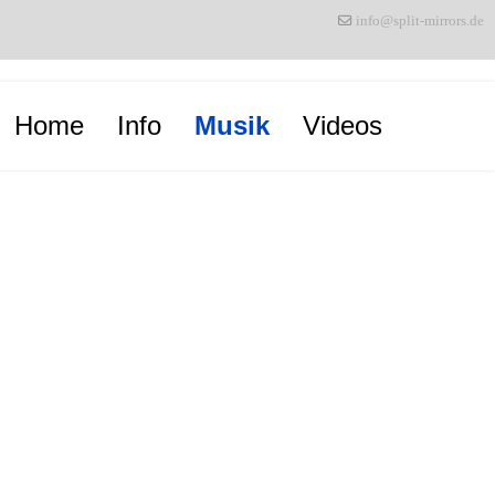
info@split-mirrors.de
Home
Info
Musik
Videos